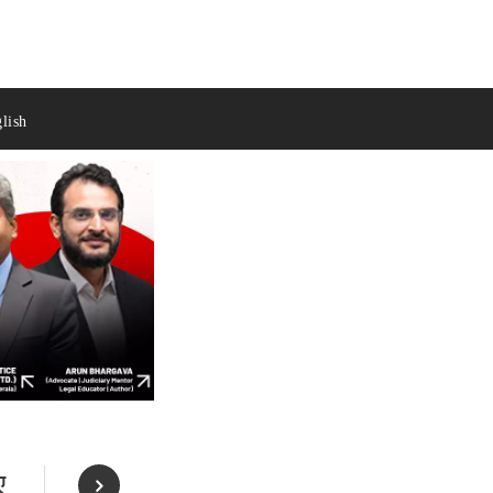
lish
ए