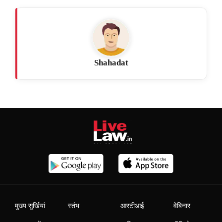
Shahadat
मुख्य सुर्खियां
स्तंभ
आरटीआई
वेबिनार