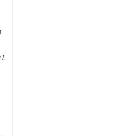
ी
र्ट