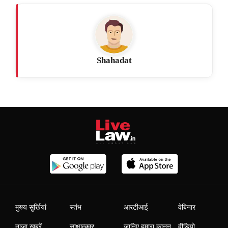
Shahadat
मुख्य सुर्खियां
स्तंभ
आरटीआई
वेबिनार
ताजा खबरें
साक्षात्कार
जानिए हमारा कानून
वीडियो