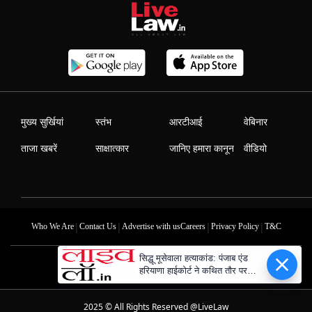
मुख्य सुर्खियां
स्तंभ
आरटीआई
वेबिनार
ताजा खबरें
साक्षात्कार
जानिए हमारा कानून
वीडियो
|
|
|
|
Who We Are
Contact Us
Advertise with us
Careers
Privacy Policy
T&C
सिद्धू मूसेवाला हत्याकांड: पंजाब एंड
हरियाणा हाईकोर्ट ने कथित तौर पर
आरोपी को हिरासत से भागने में मदद
करने वाले बर्खास्त पुलिसकर्मी को
2025 © All Rights Reserved @LiveLaw
अंतरिम जमानत दी