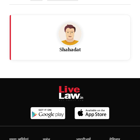
Shahadat
मुख्य सुर्खियां
स्तंभ
आरटीआई
वेबिनार