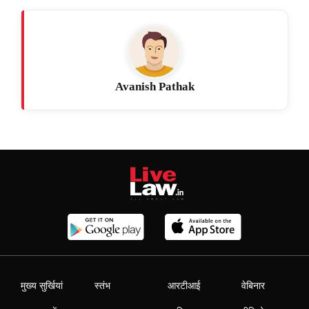
Avanish Pathak
मुख्य सुर्खियां
स्तंभ
आरटीआई
वेबिनार