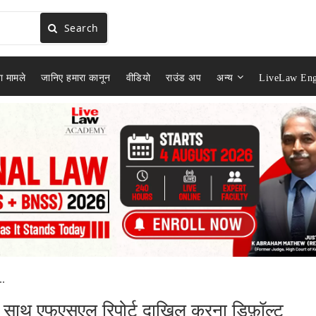
Search
ा मामले
जानिए हमारा कानून
वीडियो
राउंड अप
अन्य
LiveLaw Eng
..
 साथ एफएसएल रिपोर्ट दाखिल करना डिफ़ॉल्ट