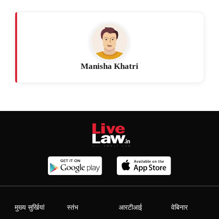
Manisha Khatri
मुख्य सुर्खियां
स्तंभ
आरटीआई
वेबिनार