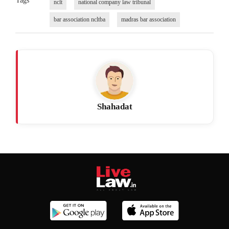
Tags
nclt
national company law tribunal
bar association ncltba
madras bar association
Shahadat