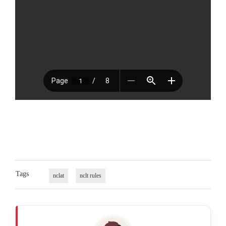
Tags
nclat
nclt rules