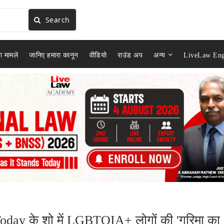
Search
ा मामले
जानिए हमारा कानून
वीडियो
राउंड अप
अन्य
LiveLaw Eng
.
oday के शो में LGBTQIA+ लोगों की 'गरिमा का