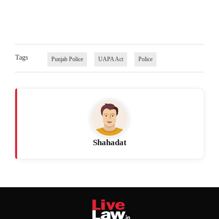
Tags
Punjab Police
UAPA Act
Police
Shahadat