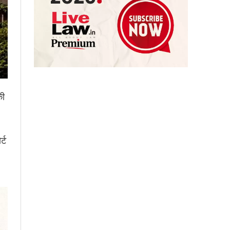
की
्ट