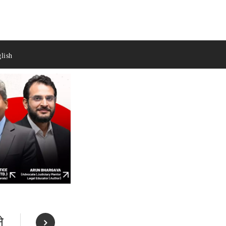
lish
े