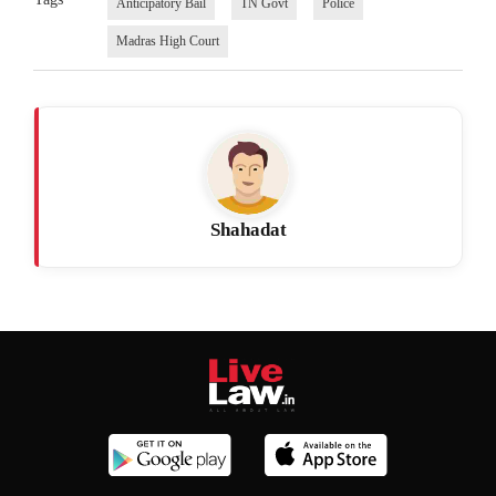
Anticipatory Bail
TN Govt
Police
Madras High Court
Shahadat