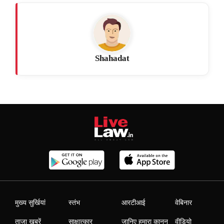
Shahadat
मुख्य सुर्खियां
स्तंभ
आरटीआई
वेबिनार
ताजा खबरें
साक्षात्कार
जानिए हमारा कानून
वीडियो