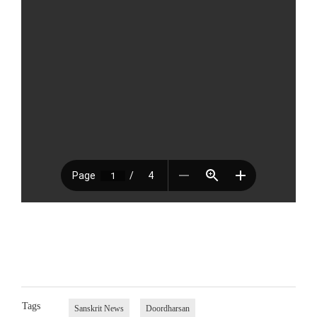
Tags
Sanskrit News
Doordharsan