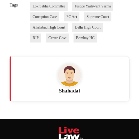
Tags
Lok Sabha Committee
Justice Yashwant Varma
Corruption Case
PC Act
Supreme Court
Allahabad High Court
Delhi High Court
BJP
Centre Govt
Bombay HC
Shahadat