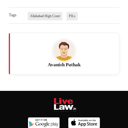
Tags
Allahabad High Court
PILs
Avanish Pathak