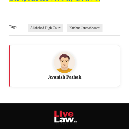
Tags
Allahabad High Court
Krishna Janmabhoomi
Avanish Pathak