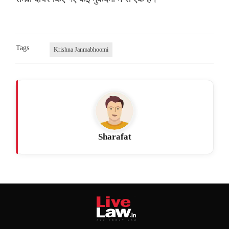
Tags
Krishna Janmabhoomi
Sharafat