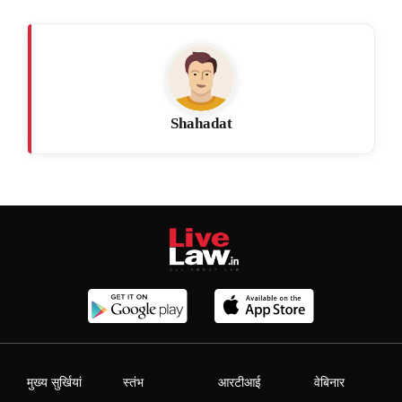
Shahadat
मुख्य सुर्खियां
स्तंभ
आरटीआई
वेबिनार