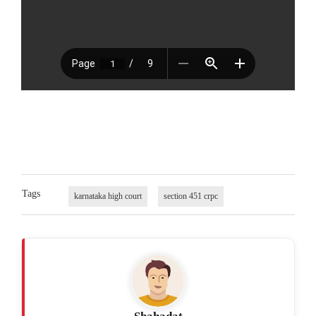
Tags
karnataka high court
section 451 crpc