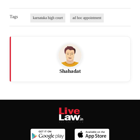
Tags
karnataka high court
ad hoc appointment
Shahadat