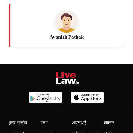
Avanish Pathak
मुख्य सुर्खियां
स्तंभ
आरटीआई
वेबिनार