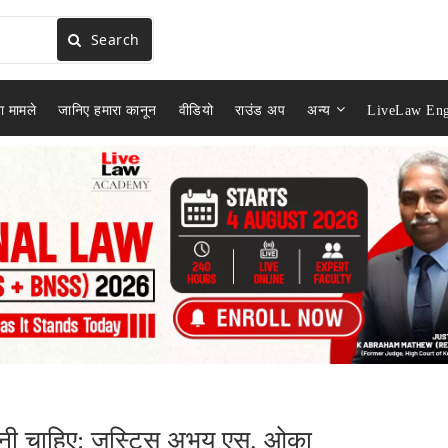
Search
ा मामले
जानिए हमारा कानून
वीडियो
राउंड अप
अन्य
LiveLaw Eng
 रखनी चाहिए: जस्टिस अभय एस. ओका