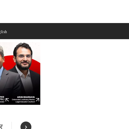
lish
र