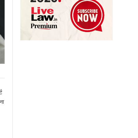
्ट
ना