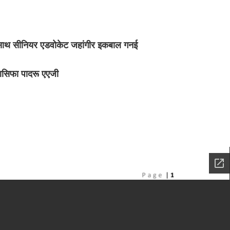
 साथ सीनियर एडवोकेट जहांगीर इकबाल गनई
आसिफा पादरू एएजी