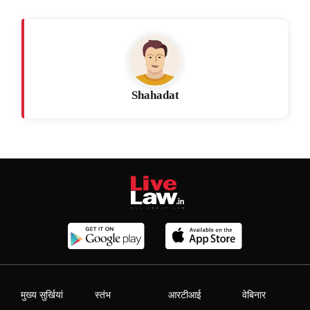
Shahadat
मुख्य सुर्खियां
स्तंभ
आरटीआई
वेबिनार