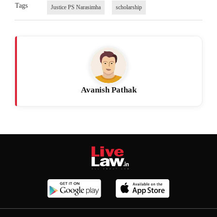
Tags
Justice PS Narasimha
scholarship
Avanish Pathak