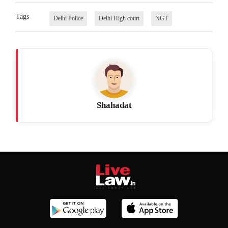
Tags
Delhi Police
Delhi High court
NGT
Shahadat