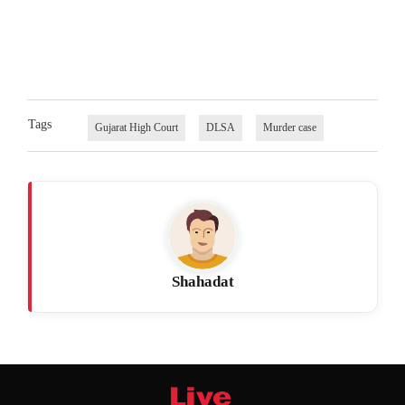
Tags
Gujarat High Court
DLSA
Murder case
Shahadat