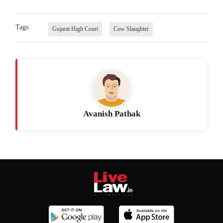
Tags
Gujarat High Court
Cow Slaughter
Avanish Pathak