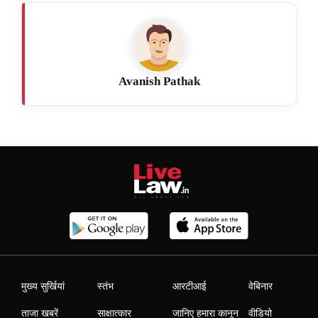
Avanish Pathak
मुख्य सुर्खियां
स्तंभ
आरटीआई
वेबिनार
ताजा खबरें
साक्षात्कार
जानिए हमारा कानून
वीडियो