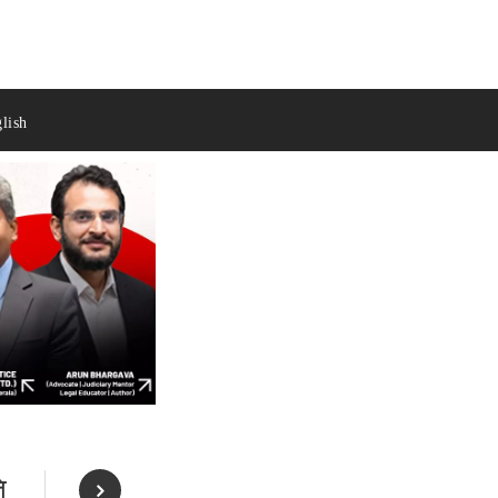
lish
ि