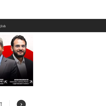
lish
ा