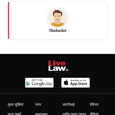
Shahadat
मुख्य सुर्खियां
स्तंभ
आरटीआई
वेबिनार
ताजा खबरें
साक्षात्कार
जानिए हमारा कानून
वीडियो