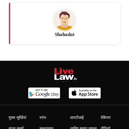
Shahadat
मुख्य सुर्खियां
स्तंभ
आरटीआई
वेबिनार
ताजा खबरें
साक्षात्कार
जानिए हमारा कानून
वीडियो