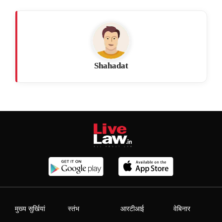
Shahadat
मुख्य सुर्खियां
स्तंभ
आरटीआई
वेबिनार