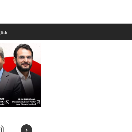
lish
शो