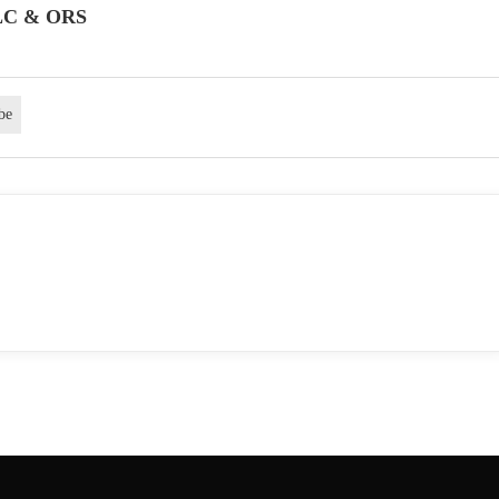
LC & ORS
be