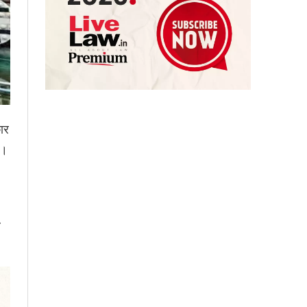
कार
ी।
र