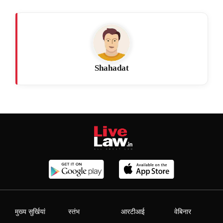
Shahadat
मुख्य सुर्खियां
स्तंभ
आरटीआई
वेबिनार