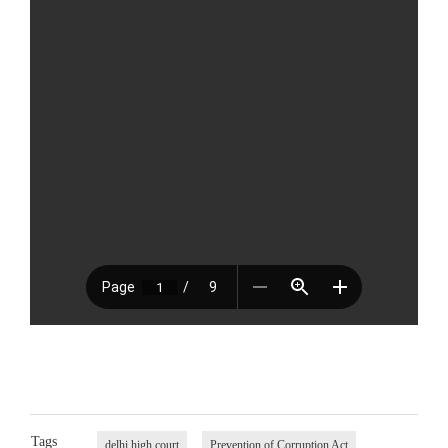
Tags
delhi high court
Prevention of Corruption Act