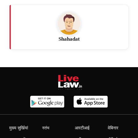
Shahadat
मुख्य सुर्खियां
स्तंभ
आरटीआई
वेबिनार