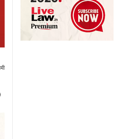
ामी
)