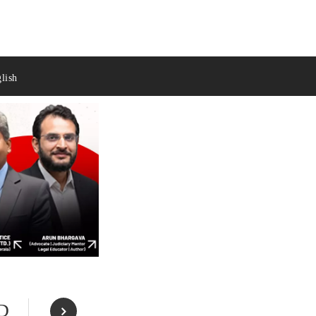
lish
ED