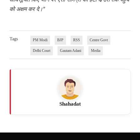
को अक्षम कर दे।"
Tags
PM Modi
BJP
RSS
Centre Govt
Delhi Court
Gautam Adani
Media
Shahadat