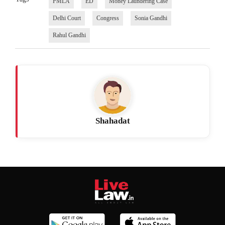
PMLA
ED
Money Laundering Case
Delhi Court
Congress
Sonia Gandhi
Rahul Gandhi
Shahadat