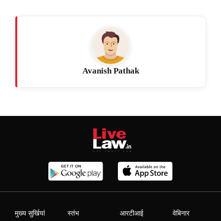
Avanish Pathak
मुख्य सुर्खियां
स्तंभ
आरटीआई
वेबिनार