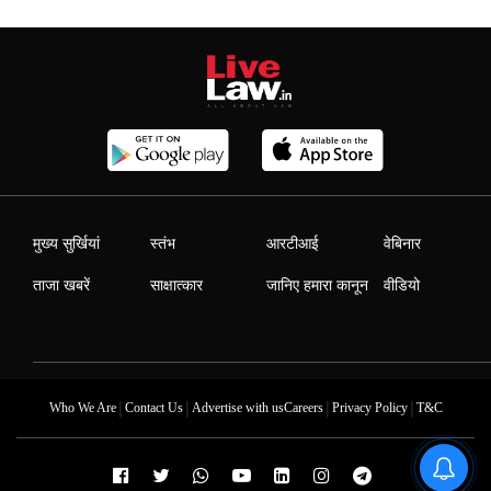
मुख्य सुर्खियां
स्तंभ
आरटीआई
वेबिनार
ताजा खबरें
साक्षात्कार
जानिए हमारा कानून
वीडियो
|
|
|
|
Who We Are
Contact Us
Advertise with us
Careers
Privacy Policy
T&C